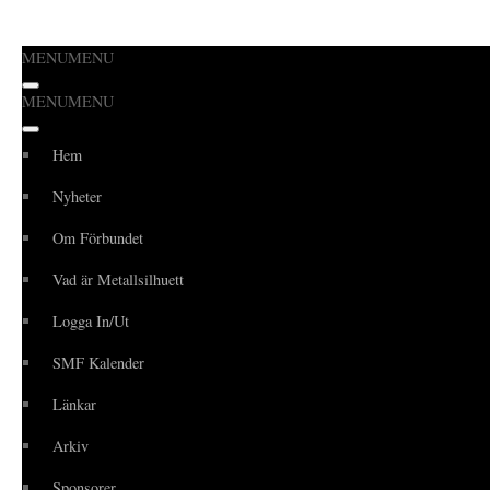
MENU
MENU
Hoppa
MENU
MENU
till
innehåll
Hem
Nyheter
Om Förbundet
Vad är Metallsilhuett
Logga In/Ut
SMF Kalender
Länkar
Arkiv
Sponsorer