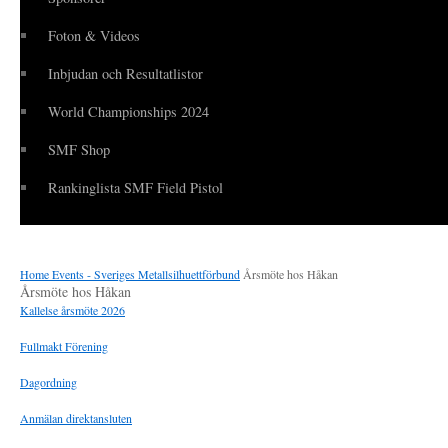
Foton & Videos
Inbjudan och Resultatlistor
World Championships 2024
SMF Shop
Rankinglista SMF Field Pistol
Home
Events - Sveriges Metallsilhuettförbund
Årsmöte hos Håkan
Årsmöte hos Håkan
Kallelse årsmöte 2026
Fullmakt Förening
Dagordning
Anmälan direktansluten