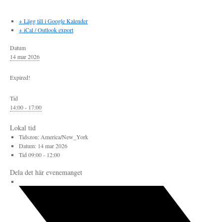
+ Lägg till i Google Kalender
+ iCal / Outlook export
Datum
14 mar 2026
Expired!
Tid
14:00 - 17:00
Lokal tid
Tidszon:
America/New_York
Datum:
14 mar 2026
Tid
09:00 - 12:00
Dela det här evenemanget