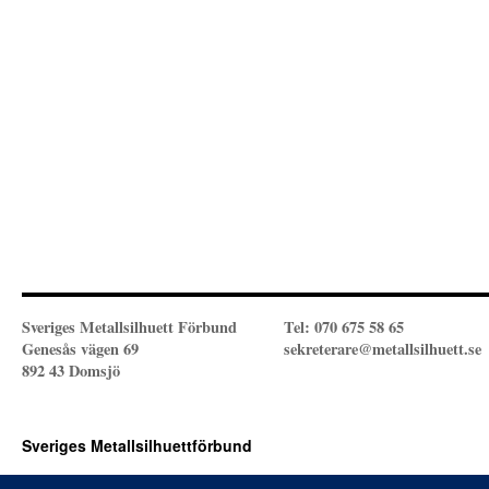
Sveriges Metallsilhuett Förbund
Tel: 070 675 58 65
Genesås vägen 69
sekreterare@metallsilhuett.se
892 43 Domsjö
Sveriges Metallsilhuettförbund