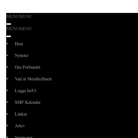
MENU
MENU
Hoppa
MENU
MENU
till
innehåll
Hem
Nyheter
Om Förbundet
Vad är Metallsilhuett
Logga In/Ut
SMF Kalender
Länkar
Arkiv
Sponsorer