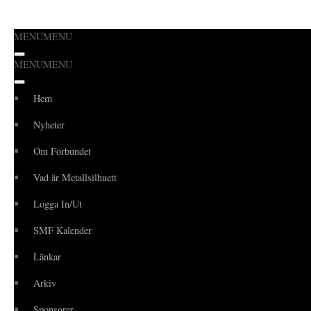
MENU
MENU
Hoppa
MENU
MENU
till
innehåll
Hem
Nyheter
Om Förbundet
Vad är Metallsilhuett
Logga In/Ut
SMF Kalender
Länkar
Arkiv
Sponsorer