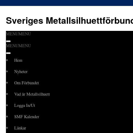
Sveriges Metallsilhuettförbun
MENU
MENU
Hoppa
MENU
MENU
till
innehåll
Hem
Nyheter
Om Förbundet
Vad är Metallsilhuett
Logga In/Ut
SMF Kalender
Länkar