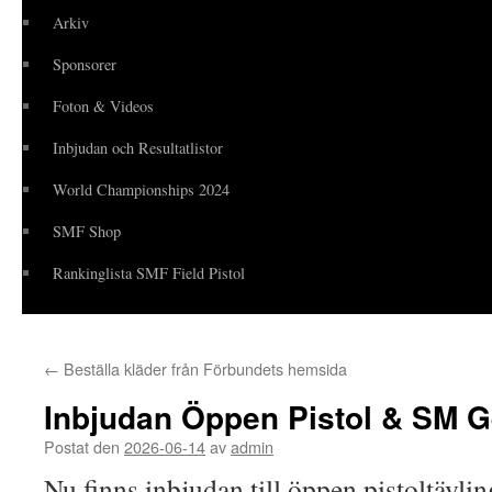
Arkiv
Sponsorer
Foton & Videos
Inbjudan och Resultatlistor
World Championships 2024
SMF Shop
Rankinglista SMF Field Pistol
←
Beställa kläder från Förbundets hemsida
Inbjudan Öppen Pistol & SM G
Postat den
2026-06-14
av
admin
Nu finns inbjudan till öppen pistoltävl