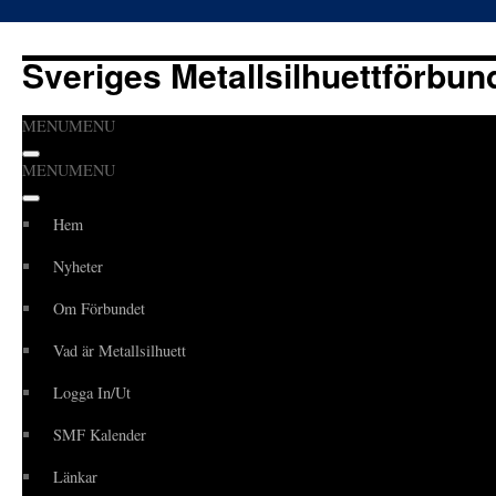
Sveriges Metallsilhuettförbun
MENU
MENU
Hoppa
MENU
MENU
till
innehåll
Hem
Nyheter
Om Förbundet
Vad är Metallsilhuett
Logga In/Ut
SMF Kalender
Länkar