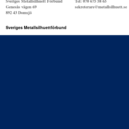
Sveriges Metallsilhuett Förbund
Tel: 070 675 58 65
Genesås vägen 69
sekreterare@metallsilhuett.se
892 43 Domsjö
Sveriges Metallsilhuettförbund