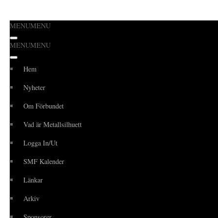
MENU
MENU
Hoppa
MENU
MENU
till
innehåll
Hem
Nyheter
Om Förbundet
Vad är Metallsilhuett
Logga In/Ut
SMF Kalender
Länkar
Arkiv
Sponsorer