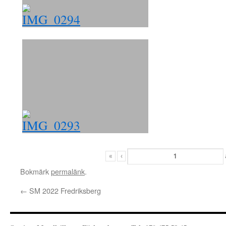
«
‹
Bokmärk
permalänk
.
←
SM 2022 Fredriksberg