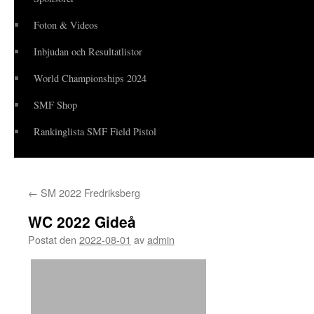
Foton & Videos
Inbjudan och Resultatlistor
World Championships 2024
SMF Shop
Rankinglista SMF Field Pistol
←
SM 2022 Fredriksberg
WC 2022 Gideå
Postat den
2022-08-01
av
admin