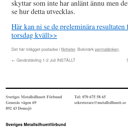
skyttar som inte har anlänt ännu men det
se hur detta utvecklas.
Här kan ni se de preleminära resultaten 
torsdag kväll>>
Det här inlägget postades i
Nyheter
. Bokmärk
permalänken
.
←
Gevärstävling 1-2 Juli INSTÄLLT
Sveriges Metallsilhuett Förbund
Tel: 070 675 58 65
Genesås vägen 69
sekreterare@metallsilhuett.se
892 43 Domsjö
Sveriges Metallsilhuettförbund