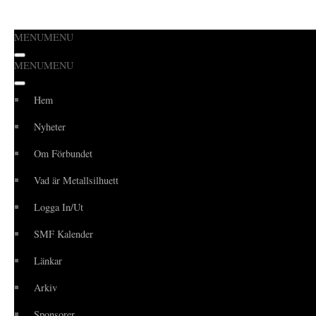
MENU
MENU
Hoppa
MENU
MENU
till
innehåll
Hem
Nyheter
Om Förbundet
Vad är Metallsilhuett
Logga In/Ut
SMF Kalender
Länkar
Arkiv
Sponsorer