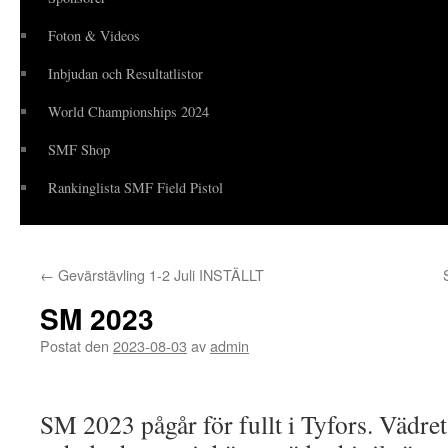
Foton & Videos
Inbjudan och Resultatlistor
World Championships 2024
SMF Shop
Rankinglista SMF Field Pistol
←
Gevärstävling 1-2 Juli INSTÄLLT
SM 2023
Postat den
2023-08-03
av
admin
SM 2023 pågår för fullt i Tyfors. Vädret 